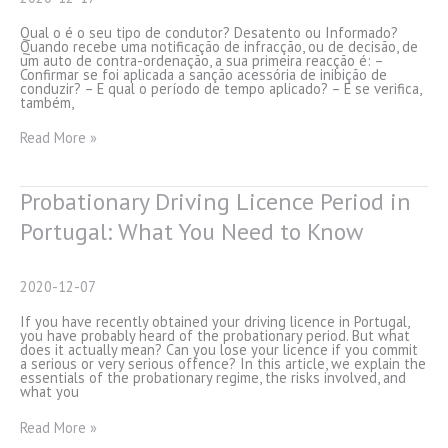
Qual o é o seu tipo de condutor? Desatento ou Informado?
Quando recebe uma notificação de infracção, ou de decisão, de
um auto de contra-ordenação, a sua primeira reacção é: –
Confirmar se foi aplicada a sanção acessória de inibição de
conduzir? – E qual o período de tempo aplicado? – E se verifica,
também,
A
Read More »
carta
por
pontos.
A
Probationary Driving Licence Period in
Ignorância
pode
Portugal: What You Need to Know
sair
muito
cara.
2020-12-07
If you have recently obtained your driving licence in Portugal,
you have probably heard of the probationary period. But what
does it actually mean? Can you lose your licence if you commit
a serious or very serious offence? In this article, we explain the
essentials of the probationary regime, the risks involved, and
what you
Probationary
Read More »
Driving