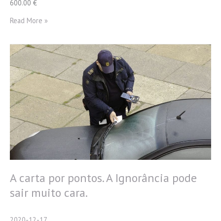
600.00 €
Uma
Read More »
amnistia
que
não
é
para
todos
Lei
38A/2023,
de
2
de
agosto
A carta por pontos. A Ignorância pode
sair muito cara.
2020-12-17