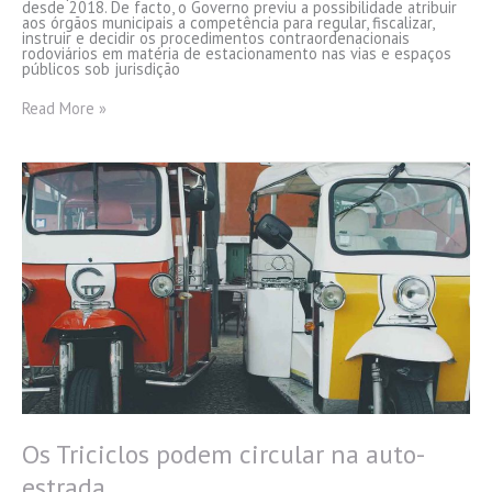
desde 2018. De facto, o Governo previu a possibilidade atribuir
aos órgãos municipais a competência para regular, fiscalizar,
instruir e decidir os procedimentos contraordenacionais
rodoviários em matéria de estacionamento nas vias e espaços
públicos sob jurisdição
Cascais
Read More »
Próxima,
Emel,
ECALMA,
EMES
Os Triciclos podem circular na auto-
estrada