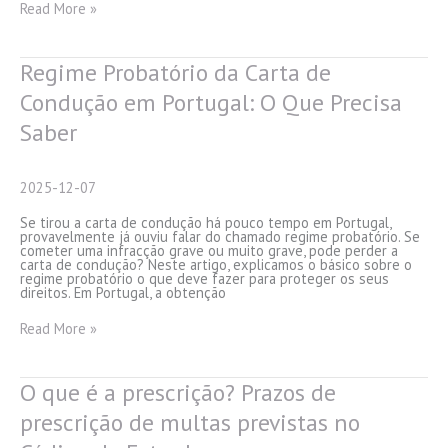
Cassação
Read More »
da
Carta
de
Condução
Regime Probatório da Carta de
em
Portugal
Condução em Portugal: O Que Precisa
Saber
2025-12-07
Se tirou a carta de condução há pouco tempo em Portugal,
provavelmente já ouviu falar do chamado regime probatório. Se
cometer uma infracção grave ou muito grave, pode perder a
carta de condução? Neste artigo, explicamos o básico sobre o
regime probatório o que deve fazer para proteger os seus
direitos. Em Portugal, a obtenção
Regime
Read More »
Probatório
da
Carta
de
O que é a prescrição? Prazos de
Condução
em
prescrição de multas previstas no
Portugal:
O