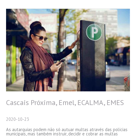
Licence
Period
in
Portugal:
What
You
Need
to
Know
Cascais Próxima, Emel, ECALMA, EMES
2020-10-23
As autarquias podem não só autuar multas através das polícias
municipais, mas também instruir, decidir e cobrar as multas